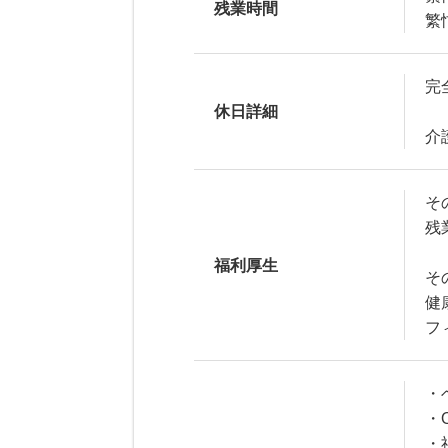
残業時間
繁
完
休日詳細
介
そ
残
福利厚生
そ
健
フ
・
・
・