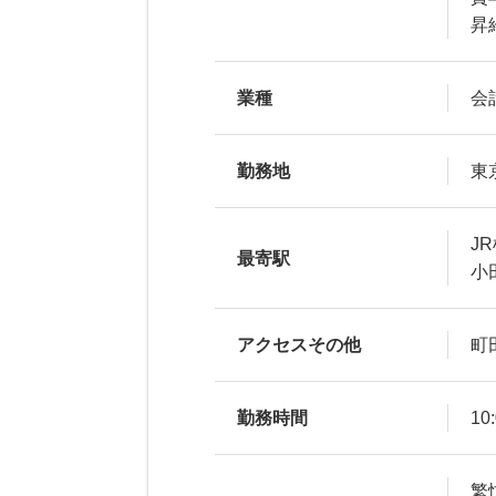
昇
業種
会
勤務地
東
J
最寄駅
小
アクセスその他
町
勤務時間
10
繁