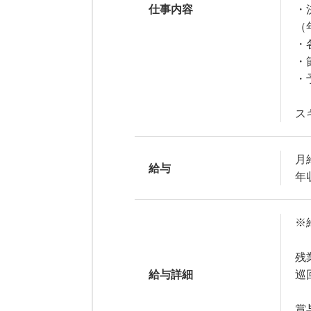
仕事内容
・
（
・
・
・
ス
月給
給与
年収
※
残
給与詳細
巡
賞