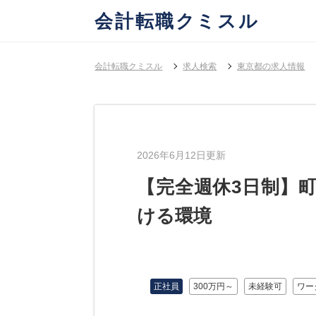
会計転職クミスル
会計転職クミスル
求人検索
東京都の求人情報
2026年6月12日更新
【完全週休3日制】
ける環境
正社員
300万円～
未経験可
ワー