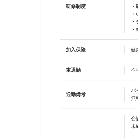
研修制度
・
・
・
・
加入保険
健
車通勤
不
バ
通勤備考
無
会
未