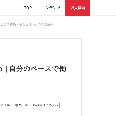
TOP
コンテンツ
求人検索
・会計事務所・税理士法人）の求人情報
め｜自分のペースで働
験者優遇
学歴不問
相続業務につよい