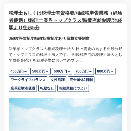
税理士もしくは税理士有資格者/相続税申告業務（経験
者優遇）/税理士業界トップクラス/時間有給制度/池袋
駅より徒歩5分
360度評価制度/職種転換制度あり/資格支援制度
◎業界トップクラスの相続税理士法人 日々需要の高まる相続分野
でトップクラスの税理士法人です。 相続税専門の税理士法人とし
て成長を続け 相続税分野においてのブラ...
400万円～
500万円～
600万円～
700万円～
800万円～
ワークライフバランス
女性活躍
完全週休2日制
業界経験者優遇
転勤なし
相続業務につよい