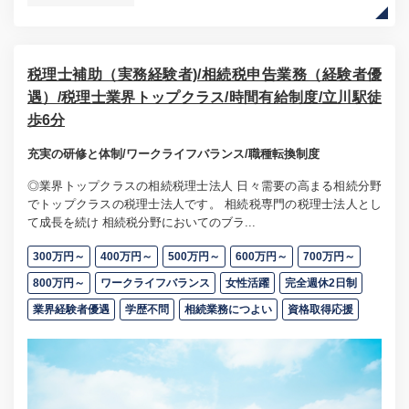
税理士補助（実務経験者)/相続税申告業務（経験者優
遇）/税理士業界トップクラス/時間有給制度/立川駅徒
歩6分
充実の研修と体制/ワークライフバランス/職種転換制度
◎業界トップクラスの相続税理士法人 日々需要の高まる相続分野
でトップクラスの税理士法人です。 相続税専門の税理士法人とし
て成長を続け 相続税分野においてのブラ...
300万円～
400万円～
500万円～
600万円～
700万円～
800万円～
ワークライフバランス
女性活躍
完全週休2日制
業界経験者優遇
学歴不問
相続業務につよい
資格取得応援