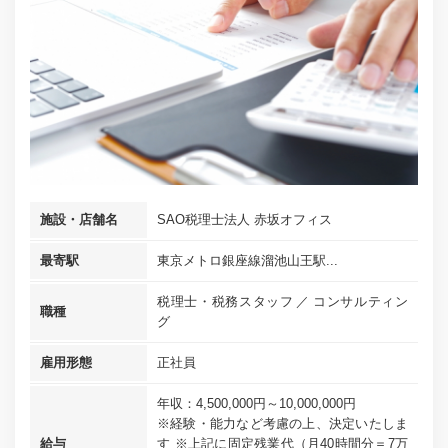
施設・店舗名
SAO税理士法人 赤坂オフィス
最寄駅
東京メトロ銀座線溜池山王駅...
税理士・税務スタッフ
コンサルティン
職種
グ
雇用形態
正社員
年収：4,500,000円～10,000,000円
※経験・能力など考慮の上、決定いたしま
給与
す ※上記に固定残業代（月40時間分＝7万