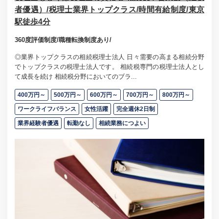
者優遇）/税理士業界トップクラス/時間有給制度/東京
駅徒歩4分
360度評価制度/職種転換制度あり/
◎業界トップクラスの相続税理士法人 日々需要の高まる相続分野
でトップクラスの税理士法人です。 相続税専門の税理士法人とし
て成長を続け 相続税分野においてのブラ...
400万円～
500万円～
600万円～
700万円～
800万円～
ワークライフバランス
女性活躍
完全週休2日制
業界経験者優遇
転勤なし
相続業務につよい