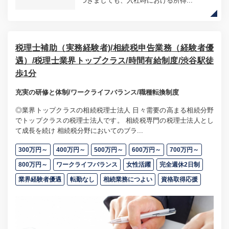
つきましても、入社時における所得...
税理士補助（実務経験者)/相続税申告業務（経験者優
遇）/税理士業界トップクラス/時間有給制度/渋谷駅徒
歩1分
充実の研修と体制/ワークライフバランス/職種転換制度
◎業界トップクラスの相続税理士法人 日々需要の高まる相続分野
でトップクラスの税理士法人です。 相続税専門の税理士法人とし
て成長を続け 相続税分野においてのブラ...
300万円～
400万円～
500万円～
600万円～
700万円～
800万円～
ワークライフバランス
女性活躍
完全週休2日制
業界経験者優遇
転勤なし
相続業務につよい
資格取得応援