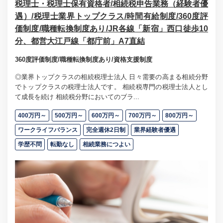
税理士・税理士保有資格者/相続税申告業務（経験者優
遇）/税理士業界トップクラス/時間有給制度/360度評
価制度/職種転換制度あり/JR各線「新宿」西口徒歩10
分、都営大江戸線「都庁前」A7直結
360度評価制度/職種転換制度あり/資格支援制度
◎業界トップクラスの相続税理士法人 日々需要の高まる相続分野
でトップクラスの税理士法人です。 相続税専門の税理士法人とし
て成長を続け 相続税分野においてのブラ...
400万円～
500万円～
600万円～
700万円～
800万円～
ワークライフバランス
完全週休2日制
業界経験者優遇
学歴不問
転勤なし
相続業務につよい