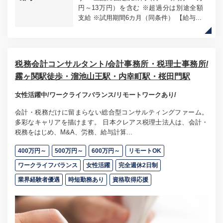
円～13万円）を含む ※超過分は別途全額
支給 ※試用期間6カ月（同条件） 【給与...
税務会計コンサルタント/会計事務所・税理士事務所/
霧ヶ関駅徒歩・溜池山王駅・内幸町駅・桜田門駅
女性活躍中/ワークライフバランス/リモートワークあり/
会計・税務だけに留まらない総合型コンサルティングファーム。
多彩なキャリアを描けます。 日本クレアス税理士法人は、会計・
税務をはじめ、M&A、労務、給与計算...
400万円～
500万円～
600万円～
リモートOK
ワークライフバランス
女性活躍
完全週休2日制
業界経験者優遇
時短勤務あり
資格取得応援