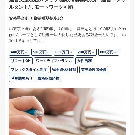
ルタント/リモートワーク可能
資格手当あり/御徒町駅徒歩2分
◎東京上野にある1969年より創業し、変革をとげ2017年9月にSoo
golグループとして税理士法人化した歴史ある税理士法人です。 ◎
1on1でキャリア目...
400万円～
500万円～
600万円～
700万円～
800万円～
リモートOK
ワークライフバランス
女性活躍
フレックスタイム制度
完全週休2日制
業界経験者優遇
時短勤務あり
資格取得応援