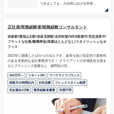
つきましても、入社時における所得...
正社員/実務経験者/税務経験コンサルタント
赤坂駅/溜池山王駅/赤坂見附駅/永田町駅/WEB面接可/安定成長中/
フラットな社風/離職率低/残業ほとんどなし/スタイリッシュなオ
フィス
2021年に開業したばかりの法人です。成長を続け安定的で柔軟性
のある革新的な会計事務所です！ クライアントの市場状況を踏ま
えたプランニング提案をし、顧問先の売...
400万円～
リモートOK
ワークライフバランス
残業月20時間以内
女性活躍
フレックスタイム制度
完全週休2日制
業界経験者優遇
学歴不問