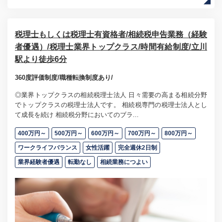
税理士もしくは税理士有資格者/相続税申告業務（経験
者優遇）/税理士業界トップクラス/時間有給制度/立川
駅より徒歩6分
360度評価制度/職種転換制度あり/
◎業界トップクラスの相続税理士法人 日々需要の高まる相続分野
でトップクラスの税理士法人です。 相続税専門の税理士法人とし
て成長を続け 相続税分野においてのブラ...
400万円～
500万円～
600万円～
700万円～
800万円～
ワークライフバランス
女性活躍
完全週休2日制
業界経験者優遇
転勤なし
相続業務につよい