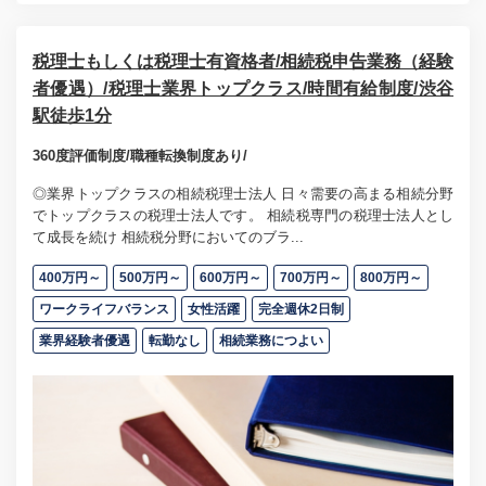
税理士もしくは税理士有資格者/相続税申告業務（経験
者優遇）/税理士業界トップクラス/時間有給制度/渋谷
駅徒歩1分
360度評価制度/職種転換制度あり/
◎業界トップクラスの相続税理士法人 日々需要の高まる相続分野
でトップクラスの税理士法人です。 相続税専門の税理士法人とし
て成長を続け 相続税分野においてのブラ...
400万円～
500万円～
600万円～
700万円～
800万円～
ワークライフバランス
女性活躍
完全週休2日制
業界経験者優遇
転勤なし
相続業務につよい