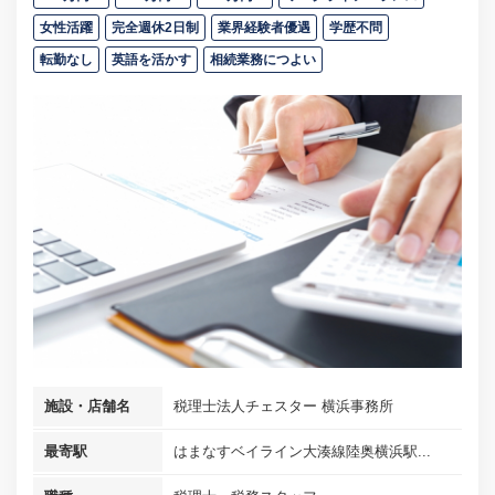
女性活躍
完全週休2日制
業界経験者優遇
学歴不問
転勤なし
英語を活かす
相続業務につよい
施設・店舗名
税理士法人チェスター 横浜事務所
最寄駅
はまなすベイライン大湊線陸奥横浜駅...