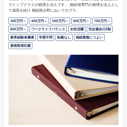
でトップクラスの税理士法人です。 相続税専門の税理士法人とし
て成長を続け 相続税分野においてのブラ...
300万円～
400万円～
500万円～
600万円～
700万円～
800万円～
ワークライフバランス
女性活躍
完全週休2日制
業界経験者優遇
学歴不問
転勤なし
相続業務につよい
資格取得応援