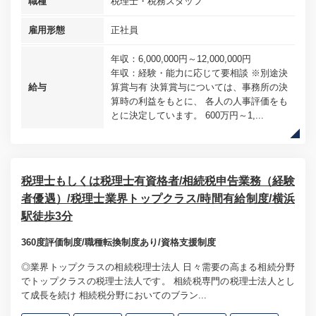
職種
税理士・税務スタッフ
雇用形態
正社員
年収：6,000,000円～12,000,000円
年収：経験・能力に応じて要相談 ※別途決
給与
算賞与有 決算賞与については、事務所の決
算時の利益をもとに、 各人の人事評価をも
とに決定しています。 600万円～1,...
税理士もしくは税理士有資格者/相続税申告業務（経験
者優遇）/税理士業界トップクラス/時間有給制度/横浜
駅徒歩3分
360度評価制度/職種転換制度あり/資格支援制度
◎業界トップクラスの相続税理士法人 日々需要の高まる相続分野
でトップクラスの税理士法人です。 相続税専門の税理士法人とし
て成長を続け 相続税分野においてのブラン...