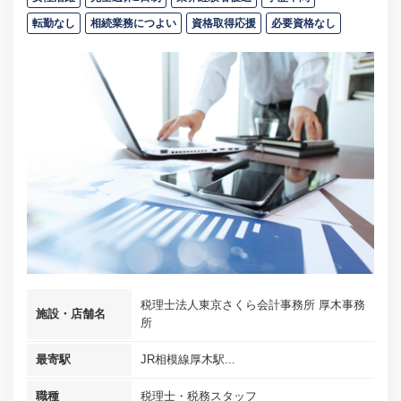
転勤なし
相続業務につよい
資格取得応援
必要資格なし
税理士法人東京さくら会計事務所 厚木事務
施設・店舗名
所
最寄駅
JR相模線厚木駅...
職種
税理士・税務スタッフ