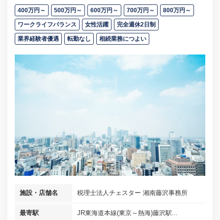
400万円～
500万円～
600万円～
700万円～
800万円～
ワークライフバランス
女性活躍
完全週休2日制
業界経験者優遇
転勤なし
相続業務につよい
施設・店舗名
税理士法人チェスター 湘南藤沢事務所
最寄駅
JR東海道本線(東京～熱海)藤沢駅...