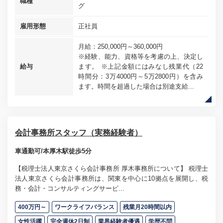
職種
グ
雇用形態
正社員
月給：250,000円～360,000円
※経験、能力、資格等を考慮の上、決定し
給与
ます。 ※上記金額にはみなし残業代（22
時間分：3万4000円～5万2800円）を含み
ます。時間を超過した場合は別途支給...
会計事務所スタッフ（実務経験者）
車通勤可/本厚木駅徒歩5分
【税理士法人東京さくら会計事務所 厚木事務所について】 税理士
法人東京さくら会計事務所は、関東を中心に10拠点を展開し、税
務・会計・コンサルティングサービ...
400万円～
ワークライフバランス
残業月20時間以内
女性活躍
完全週休2日制
業界経験者優遇
学歴不問