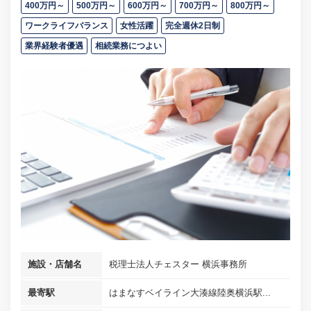
400万円～
500万円～
600万円～
700万円～
800万円～
ワークライフバランス
女性活躍
完全週休2日制
業界経験者優遇
相続業務につよい
施設・店舗名
税理士法人チェスター 横浜事務所
最寄駅
はまなすベイライン大湊線陸奥横浜駅...