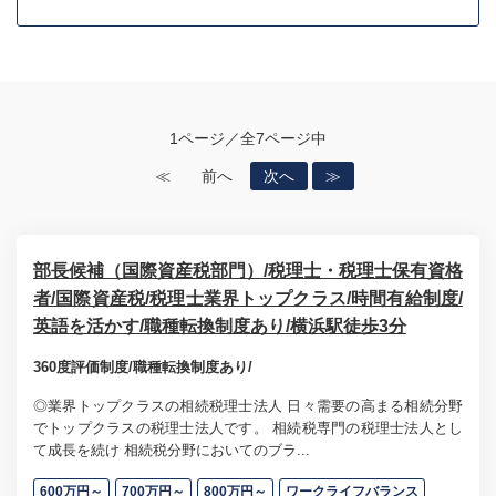
1ページ／全7ページ中
≪
前へ
次へ
≫
部長候補（国際資産税部門）/税理士・税理士保有資格
者/国際資産税/税理士業界トップクラス/時間有給制度/
英語を活かす/職種転換制度あり/横浜駅徒歩3分
360度評価制度/職種転換制度あり/
◎業界トップクラスの相続税理士法人 日々需要の高まる相続分野
でトップクラスの税理士法人です。 相続税専門の税理士法人とし
て成長を続け 相続税分野においてのブラ...
600万円～
700万円～
800万円～
ワークライフバランス