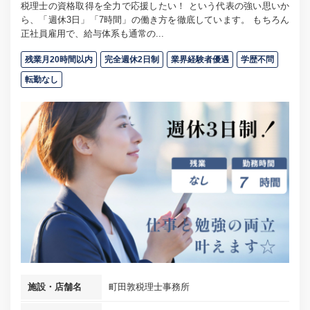
税理士の資格取得を全力で応援したい！ という代表の強い思いか
ら、「週休3日」「7時間」の働き方を徹底しています。 もちろん
正社員雇用で、給与体系も通常の...
残業月20時間以内
完全週休2日制
業界経験者優遇
学歴不問
転勤なし
施設・店舗名
町田敦税理士事務所