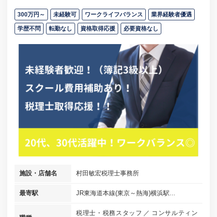
300万円～
未経験可
ワークライフバランス
業界経験者優遇
学歴不問
転勤なし
資格取得応援
必要資格なし
施設・店舗名
村田敏宏税理士事務所
最寄駅
JR東海道本線(東京～熱海)横浜駅...
税理士・税務スタッフ
コンサルティン