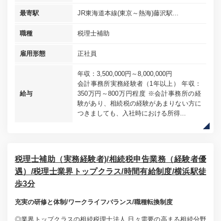
最寄駅
JR東海道本線(東京～熱海)藤沢駅...
職種
税理士補助
雇用形態
正社員
年収：3,500,000円～8,000,000円
会計事務所実務経験者（1年以上） 年収：
給与
350万円～800万円程度 ※会計事務所の経
験があり、相続税の経験があまりない方に
つきましても、入社時における所得...
税理士補助（実務経験者)/相続税申告業務（経験者優
遇）/税理士業界トップクラス/時間有給制度/横浜駅徒
歩3分
充実の研修と体制/ワークライフバランス/職種転換制度
◎業界トップクラスの相続税理士法人 日々需要の高まる相続分野