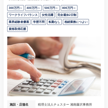
300万円～
400万円～
500万円～
800万円～
ワークライフバランス
女性活躍
完全週休2日制
業界経験者優遇
学歴不問
転勤なし
相続業務につよい
資格取得応援
施設・店舗名
税理士法人チェスター 湘南藤沢事務所