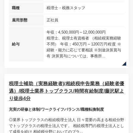
職種
税理士・税務スタッフ
雇用形態
正社員
年収：4,500,000円～12,000,000円
税理士、税理士有資格者 （相続税実務経験
給与
不問） 年収：450万円～1200万円程度 ※
経験・能力に応じて要相談 ※別途決算賞与
有 決算賞与については、事務所...
税理士補助（実務経験者)/相続税申告業務（経験者優
遇）/税理士業界トップクラス/時間有給制度/藤沢駅よ
り徒歩4分
充実の研修と体制/ワークライフバランス/職種転換制度
◎業界トップクラスの相続税理士法人 日々需要の高まる相続分野
でトップクラスの税理士法人です。 相続税専門の税理士法人とし
て成長を続け 相続税分野においてのブラ...