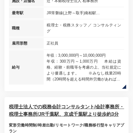
施設・店舗名
辻・本郷税理士法人 柏事務所
最寄駅
JR常磐線(上野～取手)南柏駅...
税理士・税務スタッフ
コンサルティン
職種
グ
雇用形態
正社員
年収：3,000,000円～10,000,000円
年収：300万円～1,000万円 本給は資
給与
格、経験・前職等を考慮の上、当社規定に
より優遇します。 ※みなし残業20時
間（20時間を超える時間外労働があれば...
税理士法人での税務会計コンサルタント/会計事務所・
税理士事務所/JR千葉駅、京成千葉駅より徒歩約3分
変形労働時間制/時差出勤/リモートワーク/職務移行型キャリアプ
ラン