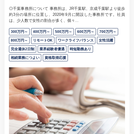
◎千葉事務所について 事務所は、JR千葉駅、京成千葉駅より徒歩
約3分の場所に位置し、2020年9月に開設した事務所です。社員
は、少人数で女性の割合が多く、個々...
300万円～
400万円～
500万円～
600万円～
700万円～
800万円～
リモートOK
ワークライフバランス
女性活躍
完全週休2日制
業界経験者優遇
時短勤務あり
相続業務につよい
資格取得応援