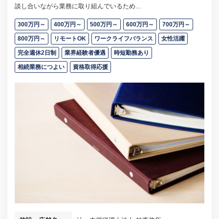
談し合いながら業務に取り組んでいるため...
300万円～
400万円～
500万円～
600万円～
700万円～
800万円～
リモートOK
ワークライフバランス
女性活躍
完全週休2日制
業界経験者優遇
時短勤務あり
相続業務につよい
資格取得応援