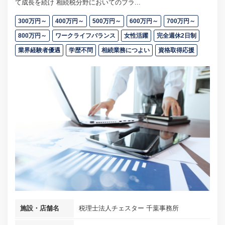
て成長を続け 相続税分野においてのブラ...
300万円～
400万円～
500万円～
600万円～
700万円～
800万円～
ワークライフバランス
女性活躍
完全週休2日制
業界経験者優遇
学歴不問
相続業務につよい
資格取得応援
施設・店舗名
税理士法人チェスター 千葉事務所