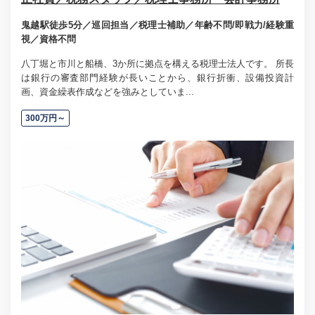
鬼越駅徒歩5分／巡回担当／税理士補助／年齢不問/即戦力/経験重
視／資格不問
八丁堀と市川と船橋、3か所に拠点を構える税理士法人です。 所長
は銀行の審査部門経験が長いことから、銀行折衝、設備投資計
画、資金繰表作成などを強みとしていま...
300万円～