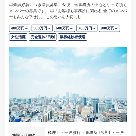
◎業績好調につき増員募集！今後、当事務所の中心となって頂く
メンバーの募集です。 ◎「お客様も事務所に関わる 全てのメンバ
ーもみんな幸せに」 この想いを大切にし...
400万円～
500万円～
600万円～
700万円～
800万円～
女性活躍
完全週休2日制
業界経験者優遇
税理士・一戸雅行・事務所 税理士・一戸
施設・店舗名