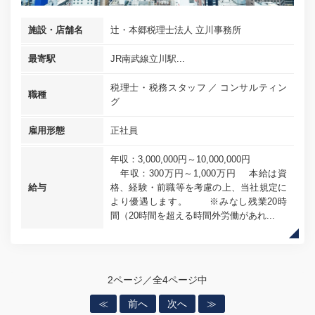
施設・店舗名
辻・本郷税理士法人 立川事務所
最寄駅
JR南武線立川駅...
税理士・税務スタッフ
コンサルティン
職種
グ
雇用形態
正社員
年収：3,000,000円～10,000,000円
年収：300万円～1,000万円 本給は資
給与
格、経験・前職等を考慮の上、当社規定に
より優遇します。 ※みなし残業20時
間（20時間を超える時間外労働があれ...
2ページ／全4ページ中
≪
前へ
次へ
≫