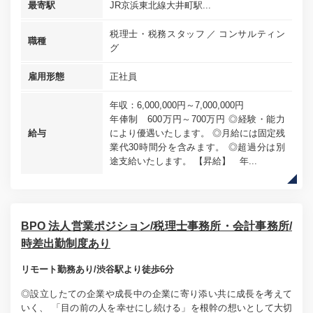
最寄駅
JR京浜東北線大井町駅...
税理士・税務スタッフ
コンサルティン
職種
グ
雇用形態
正社員
年収：6,000,000円～7,000,000円
年俸制 600万円～700万円 ◎経験・能力
給与
により優遇いたします。 ◎月給には固定残
業代30時間分を含みます。 ◎超過分は別
途支給いたします。 【昇給】 年...
BPO 法人営業ポジション/税理士事務所・会計事務所/
時差出勤制度あり
リモート勤務あり/渋谷駅より徒歩6分
◎設立したての企業や成長中の企業に寄り添い共に成長を考えて
いく、 「目の前の人を幸せにし続ける」を根幹の想いとして大切