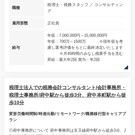
税理士・税務スタッフ
コンサルティン
職種
グ
雇用形態
正社員
年収：7,000,000円～15,000,000円
年収：700万～1500万 ※現年収を考
給与
慮し選考評価をもとに最終決定いたします
※月45時間のみなし残業手当を含む
昇給：最大年2回 賞与：年2回
税理士法人での税務会計コンサルタント/会計事務所・
税理士事務所/府中駅から徒歩3分、府中本町駅から徒
歩10分
変形労働時間制/時差出勤/リモートワーク/職務移行型キャリアプ
ラン
◎府中事務所について 府中事務所は京王線府中駅から徒歩3分、J