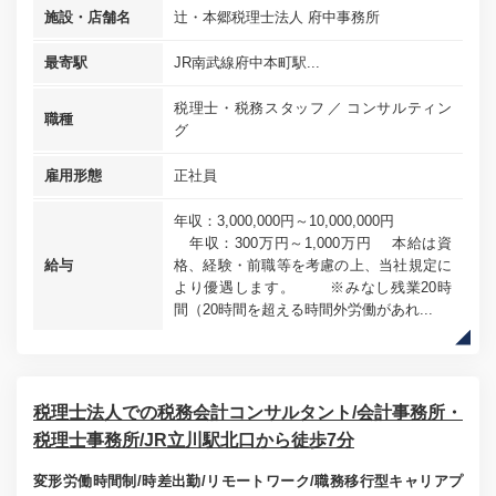
施設・店舗名
辻・本郷税理士法人 府中事務所
最寄駅
JR南武線府中本町駅...
税理士・税務スタッフ
コンサルティン
職種
グ
雇用形態
正社員
年収：3,000,000円～10,000,000円
年収：300万円～1,000万円 本給は資
給与
格、経験・前職等を考慮の上、当社規定に
より優遇します。 ※みなし残業20時
間（20時間を超える時間外労働があれ...
税理士法人での税務会計コンサルタント/会計事務所・
税理士事務所/JR立川駅北口から徒歩7分
変形労働時間制/時差出勤/リモートワーク/職務移行型キャリアプ