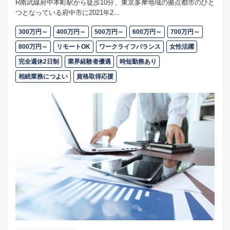
R南武線府中本町駅から徒歩10分、東京多摩地域の拠点都市のひと
つとなっている府中市に2021年2...
300万円～
400万円～
500万円～
600万円～
700万円～
800万円～
リモートOK
ワークライフバランス
女性活躍
完全週休2日制
業界経験者優遇
時短勤務あり
相続業務につよい
資格取得応援