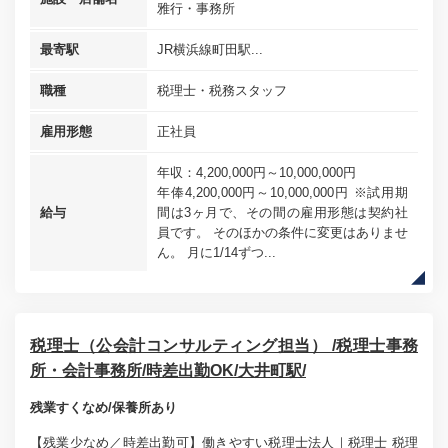
雅行・事務所
最寄駅
JR横浜線町田駅...
職種
税理士・税務スタッフ
雇用形態
正社員
年収：4,200,000円～10,000,000円
年俸4,200,000円～10,000,000円 ※試用期
給与
間は3ヶ月で、その間の雇用形態は契約社
員です。 そのほかの条件に変更はありませ
ん。 月に1/14ずつ...
税理士（公会計コンサルティング担当） /税理士事務
所・会計事務所/時差出勤OK/大井町駅/
残業すくなめ/保養所あり
【残業少なめ／時差出勤可】働きやすい税理士法人｜税理士 税理