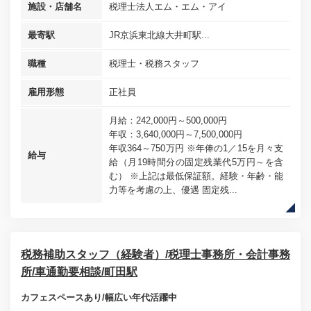
施設・店舗名
税理士法人エム・エム・アイ
最寄駅
JR京浜東北線大井町駅...
職種
税理士・税務スタッフ
雇用形態
正社員
月給：242,000円～500,000円
年収：3,640,000円～7,500,000円
年収364～750万円 ※年俸の1／15を月々支
給与
給（月19時間分の固定残業代5万円～を含
む） ※上記は最低保証額。経験・年齢・能
力等を考慮の上、優遇 固定残...
税務補助スタッフ（経験者）/税理士事務所・会計事務
所/車通勤要相談/町田駅
カフェスペースあり/幅広い年代活躍中