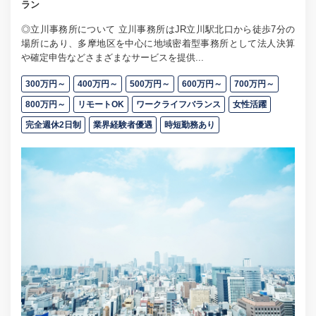
ラン
◎立川事務所について 立川事務所はJR立川駅北口から徒歩7分の
場所にあり、多摩地区を中心に地域密着型事務所として法人決算
や確定申告などさまざまなサービスを提供...
300万円～
400万円～
500万円～
600万円～
700万円～
800万円～
リモートOK
ワークライフバランス
女性活躍
完全週休2日制
業界経験者優遇
時短勤務あり