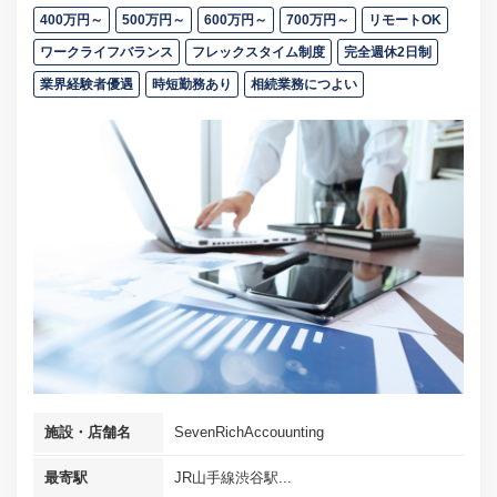
400万円～
500万円～
600万円～
700万円～
リモートOK
ワークライフバランス
フレックスタイム制度
完全週休2日制
業界経験者優遇
時短勤務あり
相続業務につよい
施設・店舗名
SevenRichAccouunting
最寄駅
JR山手線渋谷駅...