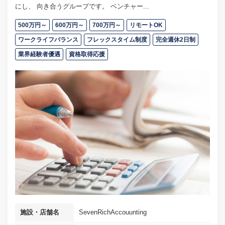
にし、 向き合うグループです。 ベンチャー...
500万円～
600万円～
700万円～
リモートOK
ワークライフバランス
フレックスタイム制度
完全週休2日制
業界経験者優遇
資格取得応援
施設・店舗名
SevenRichAccouunting