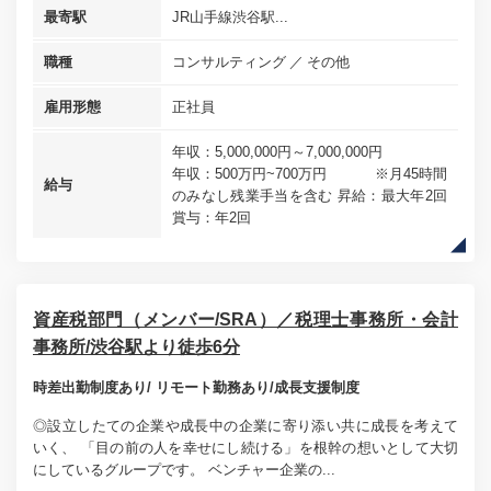
最寄駅
JR山手線渋谷駅...
職種
コンサルティング
その他
雇用形態
正社員
年収：5,000,000円～7,000,000円
年収：500万円~700万円 ※月45時間
給与
のみなし残業手当を含む 昇給：最大年2回
賞与：年2回
資産税部門（メンバー/SRA）／税理士事務所・会計
事務所/渋谷駅より徒歩6分
時差出勤制度あり/ リモート勤務あり/成長支援制度
◎設立したての企業や成長中の企業に寄り添い共に成長を考えて
いく、 「目の前の人を幸せにし続ける」を根幹の想いとして大切
にしているグループです。 ベンチャー企業の...