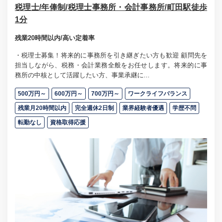
税理士/年俸制/税理士事務所・会計事務所/町田駅徒歩
1分
残業20時間以内/高い定着率
・税理士募集！将来的に事務所を引き継ぎたい方も歓迎 顧問先を
担当しながら、税務・会計業務全般をお任せします。将来的に事
務所の中核として活躍したい方、事業承継に...
500万円～
600万円～
700万円～
ワークライフバランス
残業月20時間以内
完全週休2日制
業界経験者優遇
学歴不問
転勤なし
資格取得応援