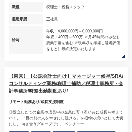
職種
税理士・税務スタッフ
雇用形態
正社員
年収：4,000,000円～6,000,000円
年収：400万～600万 ※月45時間のみなし
給与
残業手当を含む ※現年収を考慮し選考評価
をもとに最終決定いたします
【東京】【公認会計士向け】マネージャー候補/SRA/
コンサルティング業務/税理士補助／税理士事務所・会
計事務所/時差出勤制度あり/
リモート勤務あり/成長支援制度
◎設立したての企業や成長中の企業に寄り添い共に成長を考えて
いく、 「目の前の人を幸せにし続ける」を根幹の想いとして大切
にし、 向き合うグループです。 ベンチャー...