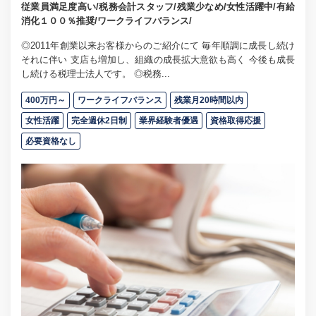
従業員満足度高い/税務会計スタッフ/残業少なめ/女性活躍中/有給
消化１００％推奨/ワークライフバランス/
◎2011年創業以来お客様からのご紹介にて 毎年順調に成長し続け
それに伴い 支店も増加し、組織の成長拡大意欲も高く 今後も成長
し続ける税理士法人です。 ◎税務...
400万円～
ワークライフバランス
残業月20時間以内
女性活躍
完全週休2日制
業界経験者優遇
資格取得応援
必要資格なし