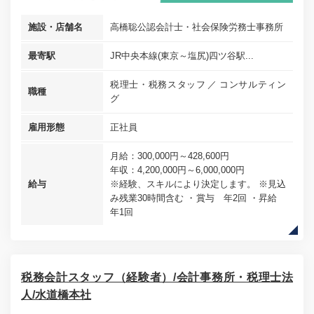
施設・店舗名
高橋聡公認会計士・社会保険労務士事務所
最寄駅
JR中央本線(東京～塩尻)四ツ谷駅...
税理士・税務スタッフ
コンサルティン
職種
グ
雇用形態
正社員
月給：300,000円～428,600円
年収：4,200,000円～6,000,000円
給与
※経験、スキルにより決定します。 ※見込
み残業30時間含む ・賞与 年2回 ・昇給
年1回
税務会計スタッフ（経験者）/会計事務所・税理士法
人/水道橋本社