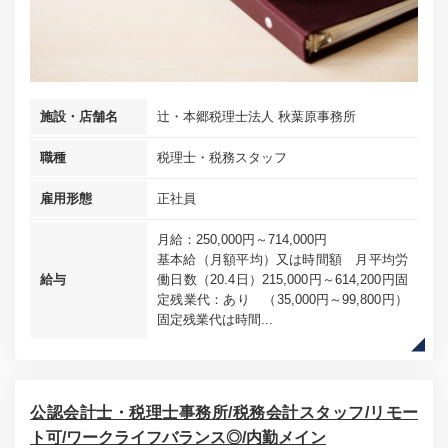
施設・店舗名
辻・本郷税理士法人 秋葉原事務所
職種
税理士・税務スタッフ
雇用形態
正社員
月給：250,000円～714,000円
基本給（月額平均）又は時間額 月平均労
給与
働日数（20.4日）215,000円～614,200円固
定残業代：あり （35,000円～99,800円）
固定残業代は時間...
公認会計士・税理士事務所/税務会計スタッフ/リモー
ト可/ワークライフバランス◎/内勤メイン