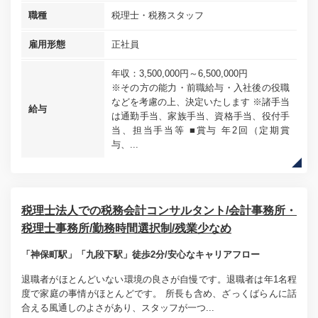
職種
税理士・税務スタッフ
雇用形態
正社員
年収：3,500,000円～6,500,000円
※その方の能力・前職給与・入社後の役職
などを考慮の上、決定いたします ※諸手当
給与
は通勤手当、家族手当、資格手当、役付手
当、担当手当等 ■賞与 年2回（定期賞
与、...
税理士法人での税務会計コンサルタント/会計事務所・
税理士事務所/勤務時間選択制/残業少なめ
「神保町駅」「九段下駅」徒歩2分/安心なキャリアフロー
退職者がほとんどいない環境の良さが自慢です。退職者は年1名程
度で家庭の事情がほとんどです。 所長も含め、ざっくばらんに話
合える風通しのよさがあり、スタッフが一つ...