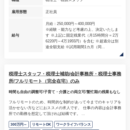
雇用形態
正社員
月給：250,000円～400,000円
※経験・能力など考慮の上、決定いたしま
給与
す ※上記に固定残業代（月15時間分＝2万
6220円～4万1955円）を含む ※超過分は別
途全額支給 ※試用期間1カ月（同...
税理士スタッフ・税理士補助/会計事務所・税理士事務
所/フルリモート（完全在宅）のみ
時間も自由の調整可/子育て・介護との両立可/繁忙期の残業もなし
フルリモートのため、時間的な制約があって今までのキャリアを
活かせない方などにおススメの求人です。 仕事の内容は会計事務
所での勤務を想定して頂ければ結構です。 ...
300万円～
リモートOK
ワークライフバランス