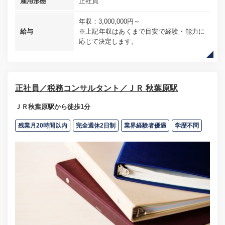
雇用形態
正社員
年収：3,000,000円～
給与
※上記年収はあくまで目安で経験・能力に
応じて決定します。
正社員／税務コンサルタント／ＪＲ 秋葉原駅
ＪＲ秋葉原駅から徒歩1分
残業月20時間以内
完全週休2日制
業界経験者優遇
学歴不問