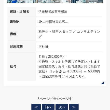
施設・店舗名
伊藤税務経営事務所
最寄駅
JR山手線秋葉原駅...
税理士・税務スタッフ
コンサルティン
職種
グ
雇用形態
正社員
月給：280,000円～
※経験・スキルを考慮して決定いたします
給与
固定残業代：あり（給与形態と同じ単位で
支給） 1ヶ月あたり35300円 ～ 50300円
（固定残業時間：1ヶ月あたり2...
3ページ／全4ページ中
≪
前へ
次へ
≫