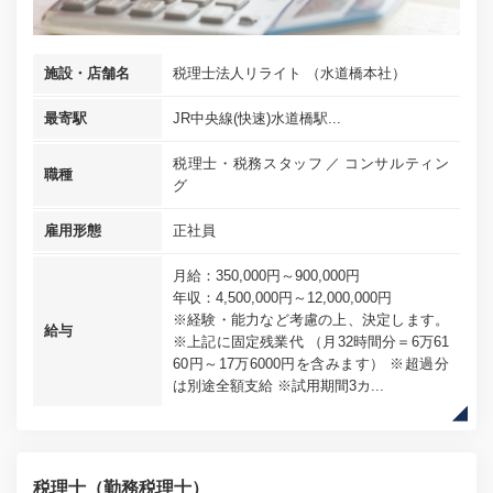
施設・店舗名
税理士法人リライト （水道橋本社）
最寄駅
JR中央線(快速)水道橋駅...
税理士・税務スタッフ
コンサルティン
職種
グ
雇用形態
正社員
月給：350,000円～900,000円
年収：4,500,000円～12,000,000円
※経験・能力など考慮の上、決定します。
給与
※上記に固定残業代 （月32時間分＝6万61
60円～17万6000円を含みます） ※超過分
は別途全額支給 ※試用期間3カ...
税理士（勤務税理士）