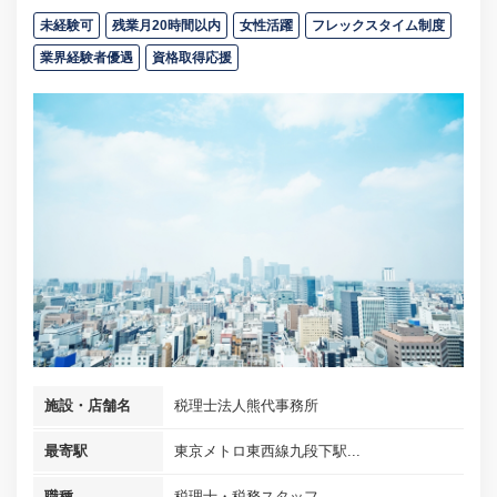
未経験可
残業月20時間以内
女性活躍
フレックスタイム制度
業界経験者優遇
資格取得応援
施設・店舗名
税理士法人熊代事務所
最寄駅
東京メトロ東西線九段下駅...
職種
税理士・税務スタッフ