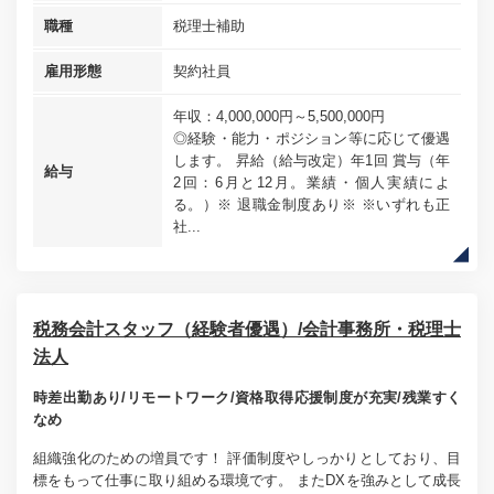
職種
税理士補助
雇用形態
契約社員
年収：4,000,000円～5,500,000円
◎経験・能力・ポジション等に応じて優遇
します。 昇給（給与改定）年1回 賞与（年
給与
2回：6月と12月。業績・個人実績によ
る。）※ 退職金制度あり※ ※いずれも正
社...
税務会計スタッフ（経験者優遇）/会計事務所・税理士
法人
時差出勤あり/リモートワーク/資格取得応援制度が充実/残業すく
なめ
組織強化のための増員です！ 評価制度やしっかりとしており、目
標をもって仕事に取り組める環境です。 またDXを強みとして成長