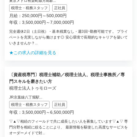
東京メトロ有楽町線月島駅...
税理士・税務スタッフ
正社員
月給：250,000円～500,000円
年収：3,500,000円～7,000,000円
完全週休2日（土日祝）・基本残業なし・週3回~勤務可能です。 プライ
ベートを充実しながら働けます◎ 安心環境で長期的なキャリアを築いて
いきませんか？...
★この求人の詳細を見る
〔資産税専門〕税理士補助／税理士法人、税理士事務所／専
門スキルを磨きたい方
税理士法人トゥモローズ
JR京葉線八丁堀駅...
税理士・税務スタッフ
正社員
年収：3,500,000円～6,500,000円
▽▲▽相続のフィールドで共に成長したい人を募集しています▽▲▽ 専
門分野を相続に絞ることにより、 最新情報を駆使した高度なサービスを
オーダーメイドで対...