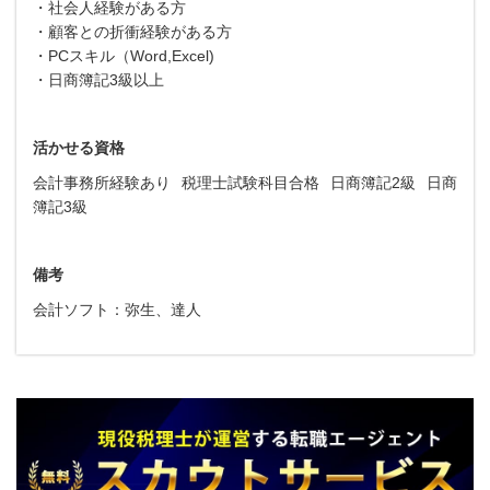
・社会人経験がある方
・顧客との折衝経験がある方
・PCスキル（Word,Excel)
・日商簿記3級以上
活かせる資格
会計事務所経験あり
税理士試験科目合格
日商簿記2級
日商
簿記3級
備考
会計ソフト：弥生、達人