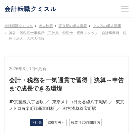
会計転職クミスル
会計転職クミスル
求人検索
東京都の求人情報
中央区の求人情報
神谷一興税理士事務所（正社員・税理士・税務スタッフ・会計事務所・税
理士法人）の求人情報
2026年6月12日更新
会計・税務を一気通貫で習得｜決算～申告
まで成長できる環境
JR京葉線八丁堀駅
東京メトロ日比谷線八丁堀駅
東京
メトロ有楽町線新富町駅
都営浅草線宝町駅
正社員
300万円～
残業月20時間以内