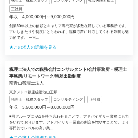
税理士・税務スタッフ
コンサルティング
社会保険労務士
正社員
年収：4,000,000円～9,000,000円
創業60年以上の信頼とキャリア専門家が多数在籍している事務所です。
古いしきたりや制度にとらわれず、臨機応変に対応してくれる制度も魅
力的です。 一言...
★この求人の詳細を見る
税理士法人での税務会計コンサルタント/会計事務所・税理士
事務所/リモートワーク/時差出勤制度
南青山税理士法人
東京メトロ銀座線溜池山王駅...
税理士・税務スタッフ
コンサルティング
正社員
年収：3,500,000円～8,000,000円
■同グループにFASを持ち合わせることで、アドバイザリー業務にも力
をいれておりいます。アドバイザリー業務の割合を増やすことで、より
専門的でレベルの高い業...
★この求人の詳細を見る