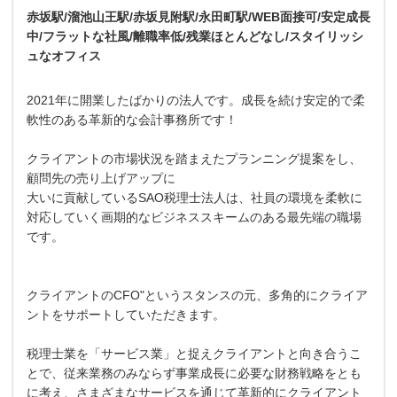
赤坂駅/溜池山王駅/赤坂見附駅/永田町駅/WEB面接可/安定成長
中/フラットな社風/離職率低/残業ほとんどなし/スタイリッシ
ュなオフィス
2021年に開業したばかりの法人です。成長を続け安定的で柔
軟性のある革新的な会計事務所です！
クライアントの市場状況を踏まえたプランニング提案をし、
顧問先の売り上げアップに
大いに貢献しているSAO税理士法人は、社員の環境を柔軟に
対応していく画期的なビジネススキームのある最先端の職場
です。
クライアントのCFO"というスタンスの元、多角的にクライア
ントをサポートしていただきます。
税理士業を「サービス業」と捉えクライアントと向き合うこ
とで、従来業務のみならず事業成長に必要な財務戦略をとも
に考え、さまざまなサービスを通じて革新的にクライアント