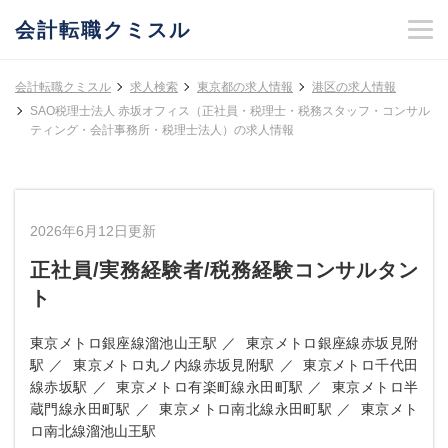
会計転職クミスル
会計転職クミスル
求人検索
東京都の求人情報
港区の求人情報
SAO税理士法人 赤坂オフィス（正社員・税理士・税務スタッフ・コンサル
ティング・会計事務所・税理士法人）の求人情報
2026年6月12日更新
正社員/実務経験者/税務経験コンサルタン
ト
東京メトロ銀座線溜池山王駅
東京メトロ銀座線赤坂見附
駅
東京メトロ丸ノ内線赤坂見附駅
東京メトロ千代田
線赤坂駅
東京メトロ有楽町線永田町駅
東京メトロ半
蔵門線永田町駅
東京メトロ南北線永田町駅
東京メト
ロ南北線溜池山王駅