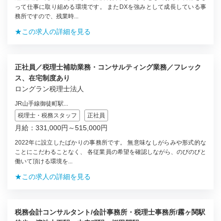
って仕事に取り組める環境です。 またDXを強みとして成長している事
務所ですので、残業時...
★この求人の詳細を見る
正社員／税理士補助業務・コンサルティング業務／フレック
ス、在宅制度あり
ロングラン税理士法人
JR山手線御徒町駅...
税理士・税務スタッフ
正社員
月給：331,000円～515,000円
2022年に設立したばかりの事務所です。 無意味なしがらみや形式的な
ことにこだわることなく、 各従業員の希望を確認しながら、のびのびと
働いて頂ける環境を...
★この求人の詳細を見る
税務会計コンサルタント/会計事務所・税理士事務所/霧ヶ関駅