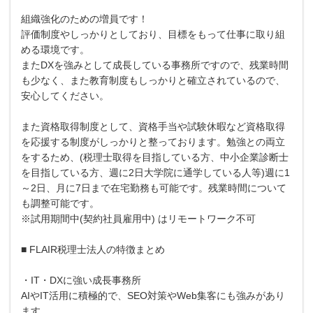
組織強化のための増員です！
評価制度やしっかりとしており、目標をもって仕事に取り組
める環境です。
またDXを強みとして成長している事務所ですので、残業時間
も少なく、また教育制度もしっかりと確立されているので、
安心してください。
また資格取得制度として、資格手当や試験休暇など資格取得
を応援する制度がしっかりと整っております。勉強との両立
をするため、(税理士取得を目指している方、中小企業診断士
を目指している方、週に2日大学院に通学している人等)週に1
～2日、月に7日まで在宅勤務も可能です。残業時間について
も調整可能です。
※試用期間中(契約社員雇用中) はリモートワーク不可
■ FLAIR税理士法人の特徴まとめ
・IT・DXに強い成長事務所
AIやIT活用に積極的で、SEO対策やWeb集客にも強みがあり
ます。