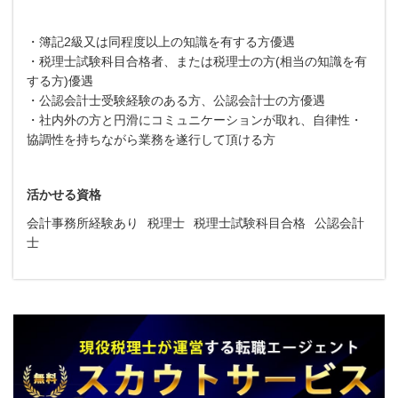
・簿記2級又は同程度以上の知識を有する方優遇
・税理士試験科目合格者、または税理士の方(相当の知識を有
する方)優遇
・公認会計士受験経験のある方、公認会計士の方優遇
・社内外の方と円滑にコミュニケーションが取れ、自律性・
協調性を持ちながら業務を遂行して頂ける方
活かせる資格
会計事務所経験あり
税理士
税理士試験科目合格
公認会計
士