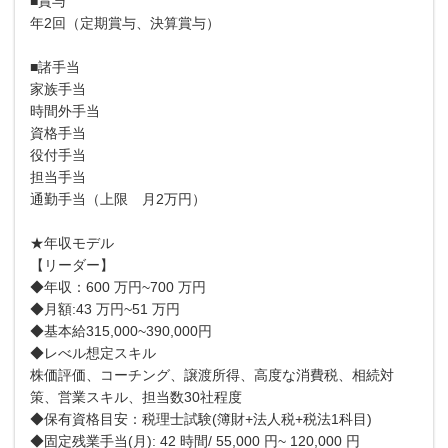
■賞与
年2回（定期賞与、決算賞与）
■諸手当
家族手当
時間外手当
資格手当
役付手当
担当手当
通勤手当（上限 月2万円）
★年収モデル
【リーダー】
◆年収：600 万円~700 万円
◆月額:43 万円~51 万円
◆基本給315,000~390,000円
◆レべル想定スキル
株価評価、コーチング、譲渡所得、高度な消費税、相続対
策、営業スキル、担当数30社程度
◆保有資格目安：税理士試験(簿財+法人税+税法1科目)
◆固定残業手当(月): 42 時間/ 55,000 円~ 120,000 円