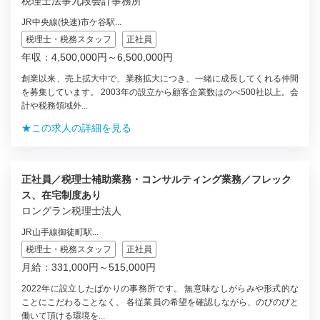
税理士法事九段会計事務所
JR中央線(快速)市ケ谷駅...
税理士・税務スタッフ
正社員
年収：4,500,000円～6,500,000円
創業以来、売上拡大中で、業務拡大につき、一緒に成長してくれる仲間
を募集しています。 2003年の設立から顧客企業数はのべ500社以上。会
計や税務領域外...
★この求人の詳細を見る
正社員／税理士補助業務・コンサルティング業務／フレック
ス、在宅制度あり
ロングラン税理士法人
JR山手線御徒町駅...
税理士・税務スタッフ
正社員
月給：331,000円～515,000円
2022年に設立したばかりの事務所です。 無意味なしがらみや形式的な
ことにこだわることなく、 各従業員の希望を確認しながら、のびのびと
働いて頂ける環境を...