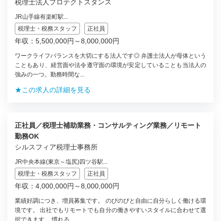
税理士法人プロテクトスタンス
JR山手線有楽町駅...
税理士・税務スタッフ
正社員
年収：5,500,000円～8,000,000円
ワークライフバランスを大切にする法人です◎ 弁護士法人が母体という
こともあり、経営面や法令遵守面の環境が安定していることも当法人の
強みの一つ。勤務時間な...
★この求人の詳細を見る
正社員／税理士補助業務・コンサルティング業務／リモート
勤務OK
シルスフィア税理士事務所
JR中央本線(東京～塩尻)四ツ谷駅...
税理士・税務スタッフ
正社員
年収：4,000,000円～8,000,000円
業績好調につき、増員募集です。 のびのびと自由に自分らしく働ける環
境です。 出社でもリモートでも自分の働きやすいスタイルに合わせて選
択できます。 慣れる...