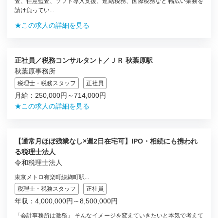
査、任意監査、ソフト導入支援、連結税務、国際税務など 幅広い業務を
請け負ってい...
★この求人の詳細を見る
正社員／税務コンサルタント／ＪＲ 秋葉原駅
秋葉原事務所
税理士・税務スタッフ
正社員
月給：250,000円～714,000円
★この求人の詳細を見る
【通常月ほぼ残業なし×週2日在宅可】IPO・相続にも携われ
る税理士法人
令和税理士法人
東京メトロ有楽町線麹町駅...
税理士・税務スタッフ
正社員
年収：4,000,000円～8,500,000円
「会計事務所は激務」 そんなイメージを変えていきたいと本気で考えて