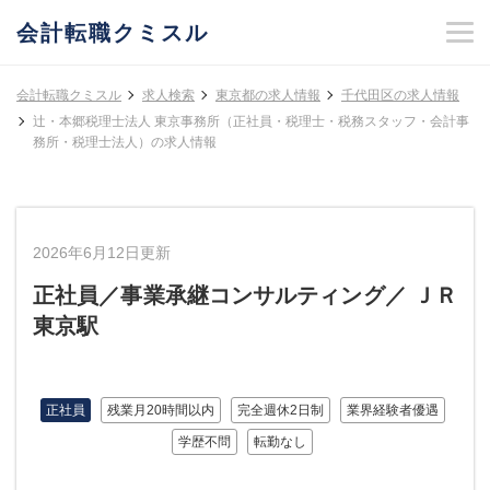
会計転職クミスル
会計転職クミスル
求人検索
東京都の求人情報
千代田区の求人情報
辻・本郷税理士法人 東京事務所（正社員・税理士・税務スタッフ・会計事
務所・税理士法人）の求人情報
2026年6月12日更新
正社員／事業承継コンサルティング／ ＪＲ
東京駅
正社員
残業月20時間以内
完全週休2日制
業界経験者優遇
学歴不問
転勤なし