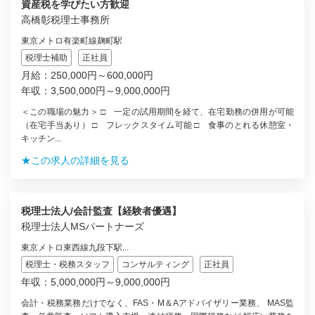
資産税を学びたい方歓迎
高橋彰税理士事務所
東京メトロ有楽町線麹町駅
税理士補助
正社員
月給：250,000円～600,000円
年収：3,500,000円～9,000,000円
＜この職場の魅力＞ □ 一定の試用期間を経て、在宅勤務の併用が可能
（在宅手当あり） □ フレックスタイム可能 □ 食事のとれる休憩室・
キッチン...
★この求人の詳細を見る
税理士法人/会計監査【経験者優遇】
税理士法人MSパートナーズ
東京メトロ東西線九段下駅...
税理士・税務スタッフ
コンサルティング
正社員
年収：5,000,000円～9,000,000円
会計・税務業務だけでなく、FAS・M＆Aアドバイザリー業務、 MAS監