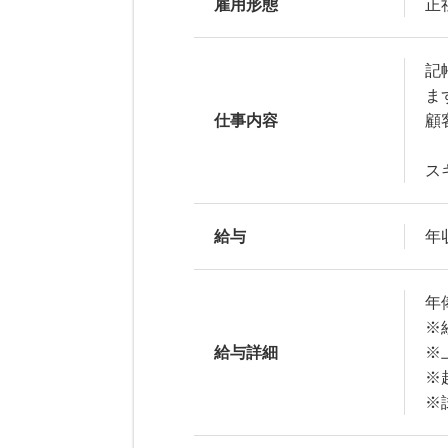
雇用形態
正
記
ま
仕事内容
顧
ス
給与
年収
年
※
給与詳細
※
※
※