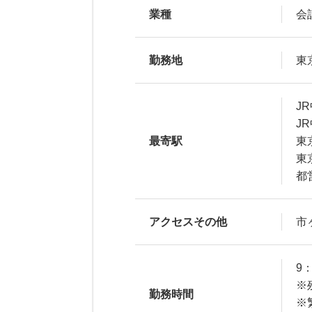
業種
会
勤務地
東
J
J
最寄駅
東
東
都
アクセスその他
市
9
※
勤務時間
※