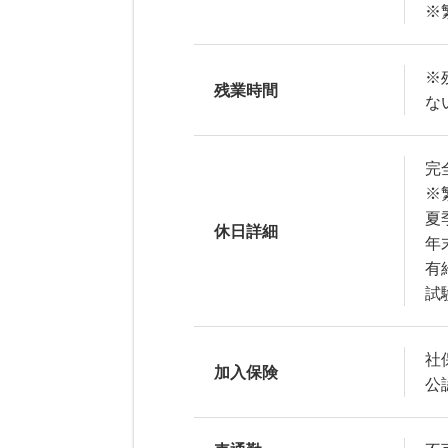
※
※
残業時間
な
完
※
夏
休日詳細
年
有
試
社
加入保険
公