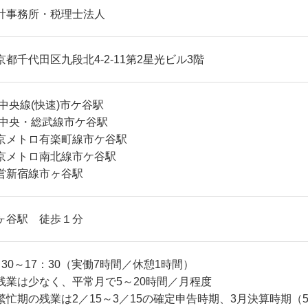
計事務所・税理士法人
京都千代田区九段北4-2-11第2星光ビル3階
R中央線(快速)市ケ谷駅
R中央・総武線市ケ谷駅
京メトロ有楽町線市ケ谷駅
京メトロ南北線市ケ谷駅
営新宿線市ヶ谷駅
ヶ谷駅 徒歩１分
：30～17：30（実働7時間／休憩1時間）
残業は少なく、平常月で5～20時間／月程度
繁忙期の残業は2／15～3／15の確定申告時期、3月決算時期（