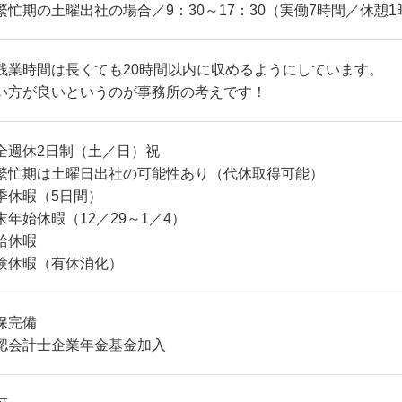
繁忙期の土曜出社の場合／9：30～17：30（実働7時間／休憩1
残業時間は長くても20時間以内に収めるようにしています。
い方が良いというのが事務所の考えです！
全週休2日制（土／日）祝
繁忙期は土曜日出社の可能性あり（代休取得可能）
季休暇（5日間）
末年始休暇（12／29～1／4）
給休暇
験休暇（有休消化）
保完備
認会計士企業年金基金加入