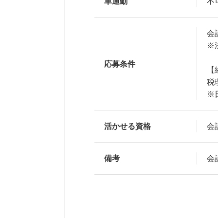
車通勤
不
会
※
応募条件
【
税
※
活かせる資格
会
備考
会