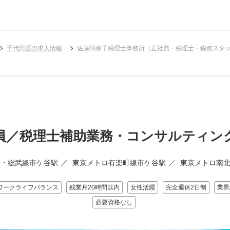
千代田区の求人情報
佐藤阿弥子税理士事務所（正社員・税理士・税務スタ
員／税理士補助業務・コンサルティン
央・総武線市ケ谷駅
東京メトロ有楽町線市ケ谷駅
東京メトロ南
ワークライフバランス
残業月20時間以内
女性活躍
完全週休2日制
業界
必要資格なし