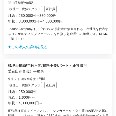
JR山手線浜松町駅...
税理士・税務スタッフ
正社員
月給：250,000円～350,000円
年収：3,800,000円～4,800,000円
Leads&Companyは、「すべての挑戦者に信頼される、次世代を代表す
るコンサルティングファーム」を目指し急成長中の組織です。KPMG
（Big4）や...
★この求人の詳細を見る
税理士補助/年齢不問/資格不要/パート・正社員可
愛宕山綜合会計事務所
東京メトロ銀座線虎ノ門駅...
税理士・税務スタッフ
正社員
月給：250,000円～
時給：1,600円～
年収：4,000,000円～
事務所は東京をベースとして、シンガポール・タイ等のASEAN各国に
展開しているため、国内・ASEANでの一貫した会計税務サービスを提