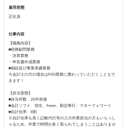
雇用形態
正社員
仕事内容
【職務内容】
■税務顧問業務
・決算業務
・申告書作成業務
■相続及び事業承継業務
※会計士の方の場合はFAS業務に携わっていただくこともで
きます！
【担当形態】
■担当件数 20件前後
■会計ソフト 弥生、freee、勘定奉行、マネーフォワード
■自計化率 8割
※自計化率も高く記帳代行等の入力作業担当の方もいらっし
ゃるため、作業で時間が多く取られてしまうことはありませ