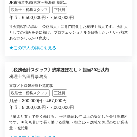
JR東海道本線(東京～熱海)新橋駅...
税理士・税務スタッフ
正社員
年収：6,500,000円～7,500,000円
社会貢献性の高い「公益法人」に専門特化した税理士法人です。 会計人
としての強みを身に着け、プロフェッショナルを目指したいという熱意
ある方をしっかり育成し...
★この求人の詳細を見る
〔税務会計スタッフ〕残業ほぼなし × 担当20社以内
税理士宮田昇事務所
東京メトロ銀座線外苑前駅
税理士・税務スタッフ
正社員
月給：300,000円～467,000円
年収：5,000,000円～7,000,000円
「量より質」で長く働ける。 平均勤続10年以上の安定した会計事務所
です。 ■ 落ち着いて長く働ける環境 ・担当15～20社で無理のない業務
量 ・繁忙期...