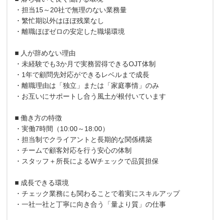
・担当15～20社で無理のない業務量
・繁忙期以外はほぼ残業なし
・離職ほぼゼロの安定した職場環境
■ 人が辞めない理由
・未経験でも3か月で実務習得できるOJT体制
・1年で顧問先対応ができるレベルまで成長
・離職理由は「独立」または「家庭事情」のみ
・お互いにサポートし合う風土が根付いています
■ 働き方の特徴
・実働7時間（10:00～18:00）
・担当制でクライアントと長期的な関係構築
・チームで顧客対応を行う安心の体制
・スタッフ＋所長によるWチェックで品質担保
■ 成長できる環境
・チェック業務にも関わることで着実にスキルアップ
・一社一社と丁寧に向き合う「量より質」の仕事