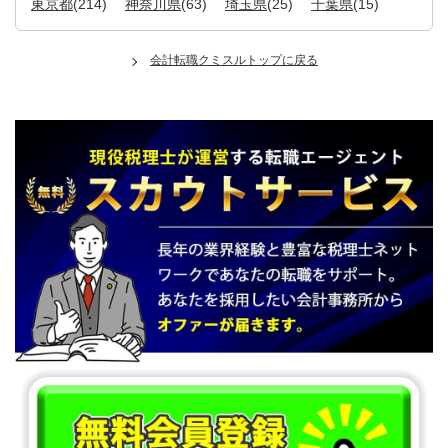
東京都
(214)
神奈川県
(63)
埼玉県
(25)
千葉県
(15)
会計転職クミスルトップに戻る