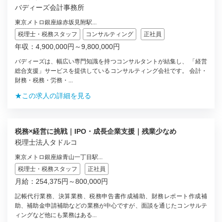
バディーズ会計事務所
東京メトロ銀座線赤坂見附駅...
税理士・税務スタッフ
コンサルティング
正社員
年収：4,900,000円～9,800,000円
バディーズは、幅広い専門知識を持つコンサルタントが結集し、 「経営
総合支援」サービスを提供しているコンサルティング会社です。 会計・
財務・税務・労務・...
★この求人の詳細を見る
税務×経営に挑戦｜IPO・成長企業支援｜残業少なめ
税理士法人タドルコ
東京メトロ銀座線青山一丁目駅...
税理士・税務スタッフ
正社員
月給：254,375円～800,000円
記帳代行業務、決算業務、税務申告書作成補助、財務レポート作成補
助、補助金申請補助などの業務が中心ですが、面談を通じたコンサルテ
ィングなど他にも業務はある...