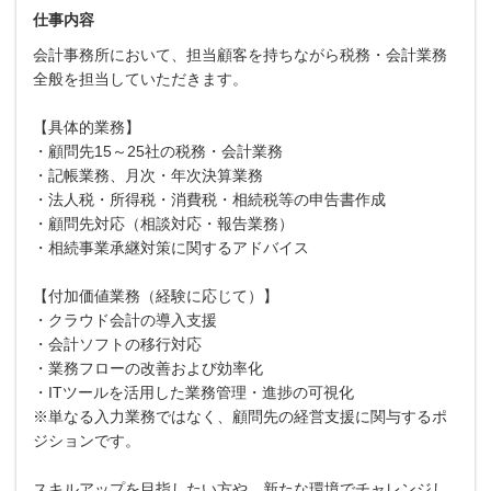
仕事内容
会計事務所において、担当顧客を持ちながら税務・会計業務
全般を担当していただきます。
【具体的業務】
・顧問先15～25社の税務・会計業務
・記帳業務、月次・年次決算業務
・法人税・所得税・消費税・相続税等の申告書作成
・顧問先対応（相談対応・報告業務）
・相続事業承継対策に関するアドバイス
【付加価値業務（経験に応じて）】
・クラウド会計の導入支援
・会計ソフトの移行対応
・業務フローの改善および効率化
・ITツールを活用した業務管理・進捗の可視化
※単なる入力業務ではなく、顧問先の経営支援に関与するポ
ジションです。
スキルアップを目指したい方や、新たな環境でチャレンジし