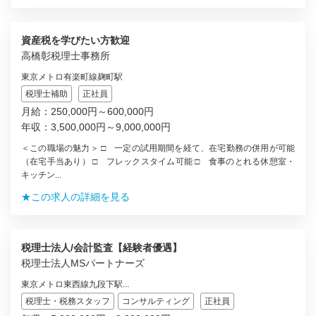
資産税を学びたい方歓迎
高橋彰税理士事務所
東京メトロ有楽町線麹町駅
税理士補助
正社員
月給：250,000円～600,000円
年収：3,500,000円～9,000,000円
＜この職場の魅力＞ □ 一定の試用期間を経て、在宅勤務の併用が可能
（在宅手当あり） □ フレックスタイム可能 □ 食事のとれる休憩室・
キッチン...
★この求人の詳細を見る
税理士法人/会計監査【経験者優遇】
税理士法人MSパートナーズ
東京メトロ東西線九段下駅...
税理士・税務スタッフ
コンサルティング
正社員