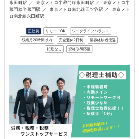
永田町駅
東京メトロ半蔵門線永田町駅
東京メトロ半
蔵門線半蔵門駅
東京メトロ南北線四ツ谷駅
東京メト
ロ南北線永田町駅
正社員
リモートOK
ワークライフバランス
残業月20時間以内
完全週休2日制
業界経験者優遇
転勤なし
資格取得応援