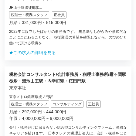
JR山手線御徒町駅...
税理士・税務スタッフ
正社員
月給：331,000円～515,000円
2022年に設立したばかりの事務所です。 無意味なしがらみや形式的な
ことにこだわることなく、 各従業員の希望を確認しながら、のびのびと
働いて頂ける環境を...
★この求人の詳細を見る
税務会計コンサルタント/会計事務所・税理士事務所/霧ヶ関駅
徒歩・溜池山王駅・内幸町駅・桜田門駅
東京本社
東京メトロ銀座線虎ノ門駅...
税理士・税務スタッフ
コンサルティング
正社員
月給：297,000円～444,000円
年収：4,000,000円～6,000,000円
会計・税務だけに留まらない総合型コンサルティングファーム。多彩な
キャリアを描けます。 日本クレアス税理士法人は、会計・税務をはじ