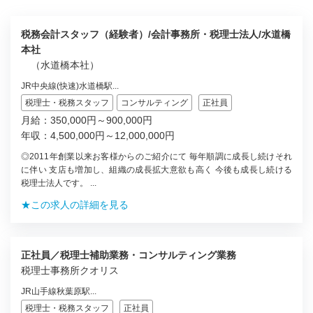
税務会計スタッフ（経験者）/会計事務所・税理士法人/水道橋
本社
（水道橋本社）
JR中央線(快速)水道橋駅...
税理士・税務スタッフ
コンサルティング
正社員
月給：350,000円～900,000円
年収：4,500,000円～12,000,000円
◎2011年創業以来お客様からのご紹介にて 毎年順調に成長し続けそれ
に伴い 支店も増加し、組織の成長拡大意欲も高く 今後も成長し続ける
税理士法人です。 ...
★この求人の詳細を見る
正社員／税理士補助業務・コンサルティング業務
税理士事務所クオリス
JR山手線秋葉原駅...
税理士・税務スタッフ
正社員