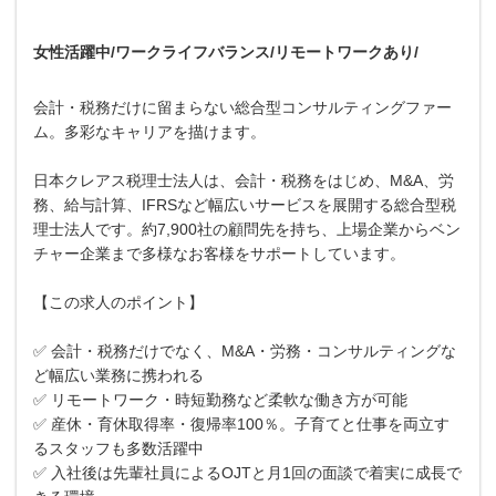
女性活躍中/ワークライフバランス/リモートワークあり/
会計・税務だけに留まらない総合型コンサルティングファー
ム。多彩なキャリアを描けます。
日本クレアス税理士法人は、会計・税務をはじめ、M&A、労
務、給与計算、IFRSなど幅広いサービスを展開する総合型税
理士法人です。約7,900社の顧問先を持ち、上場企業からベン
チャー企業まで多様なお客様をサポートしています。
【この求人のポイント】
✅ 会計・税務だけでなく、M&A・労務・コンサルティングな
ど幅広い業務に携われる
✅ リモートワーク・時短勤務など柔軟な働き方が可能
✅ 産休・育休取得率・復帰率100％。子育てと仕事を両立す
るスタッフも多数活躍中
✅ 入社後は先輩社員によるOJTと月1回の面談で着実に成長で