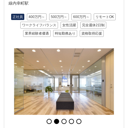
線内幸町駅
正社員
400万円～
500万円～
600万円～
リモートOK
ワークライフバランス
女性活躍
完全週休2日制
業界経験者優遇
時短勤務あり
資格取得応援