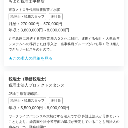
ちよだ税理士事務所
東京メトロ千代田線新御茶ノ水駅
税理士・税務スタッフ
正社員
月給：270,000円～570,000円
年収：3,800,000円～8,000,000円
近年急速に浸透する管理業務のＤＸ化に対応、連携する会計・人事給与
システムへの移行または導入は、当事務所グループがいち早く取り組ん
できたサービスそのもので...
★この求人の詳細を見る
税理士（勤務税理士）
税理士法人プロテクトスタンス
JR山手線有楽町駅...
税理士・税務スタッフ
正社員
年収：5,500,000円～8,000,000円
ワークライフバランスを大切にする法人です◎ 弁護士法人が母体という
こともあり、経営面や法令遵守面の環境が安定していることも当法人の
強みの一つ。勤務時間な...