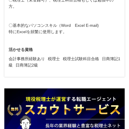
方。
〇基本的なパソコンスキル（Word Excel E-mail)
特にExcelを頻繁に使用します。
活かせる資格
会計事務所経験あり
税理士
税理士試験科目合格
日商簿記1
級
日商簿記2級