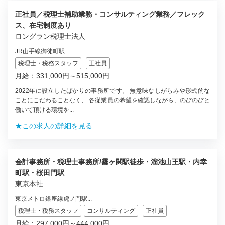
正社員／税理士補助業務・コンサルティング業務／フレック
ス、在宅制度あり
ロングラン税理士法人
JR山手線御徒町駅...
税理士・税務スタッフ
正社員
月給：331,000円～515,000円
2022年に設立したばかりの事務所です。 無意味なしがらみや形式的な
ことにこだわることなく、 各従業員の希望を確認しながら、のびのびと
働いて頂ける環境を...
★この求人の詳細を見る
会計事務所・税理士事務所/霧ヶ関駅徒歩・溜池山王駅・内幸
町駅・桜田門駅
東京本社
東京メトロ銀座線虎ノ門駅...
税理士・税務スタッフ
コンサルティング
正社員
月給：297,000円～444,000円