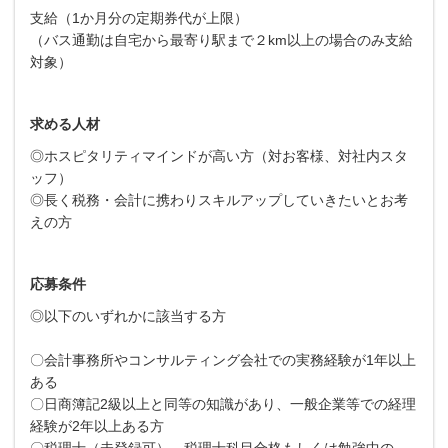
支給（1か月分の定期券代が上限）
（バス通勤は自宅から最寄り駅まで２km以上の場合のみ支給
対象）
求める人材
◎ホスピタリティマインドが高い方（対お客様、対社内スタ
ッフ）
◎長く税務・会計に携わりスキルアップしていきたいとお考
えの方
応募条件
◎以下のいずれかに該当する方
〇会計事務所やコンサルティング会社での実務経験が1年以上
ある
〇日商簿記2級以上と同等の知識があり、一般企業等での経理
経験が2年以上ある方
〇税理士（未登録可）、税理士科目合格もしくは勉強中の