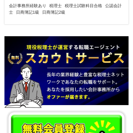
会計事務所経験あり
税理士
税理士試験科目合格
公認会計
士
日商簿記1級
日商簿記2級