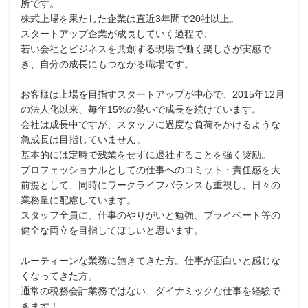
所です。
株式上場を果たした企業は直近3年間で20社以上。
スタートアップ企業が成長していく過程で、
若い会社とビジネスを共創する現場で働く楽しさが実感で
き、自分の成長にもつながる職場です。
お客様は上場を目指すスタートアップが中心で、2015年12月
の法人化以来、毎年15%の勢いで成長を続けています。
会社は成長中ですが、スタッフに過度な負荷をかけるような
急成長は目指していません。
基本的には定時で残業をせずに退社することを強く奨励。
プロフェッショナルとしての仕事へのコミット・責任感を大
前提として、同時にワークライフバランスも重視し、日々の
業務量に配慮しています。
スタッフ全員に、仕事のやりがいと勉強、プライベート等の
健全な両立を目指してほしいと思います。
ルーティーンな業務に飽きてきた方。仕事が面白いと感じな
くなってきた方。
通常の税務会計業務ではない、ダイナミックな仕事を経験で
きます！