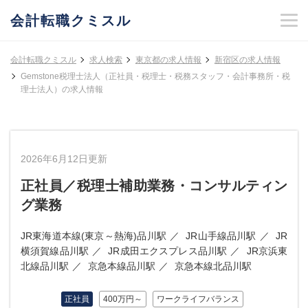
会計転職クミスル
会計転職クミスル
求人検索
東京都の求人情報
新宿区の求人情報
Gemstone税理士法人（正社員・税理士・税務スタッフ・会計事務所・税
理士法人）の求人情報
2026年6月12日更新
正社員／税理士補助業務・コンサルティン
グ業務
JR東海道本線(東京～熱海)品川駅
JR山手線品川駅
JR
横須賀線品川駅
JR成田エクスプレス品川駅
JR京浜東
北線品川駅
京急本線品川駅
京急本線北品川駅
正社員
400万円～
ワークライフバランス