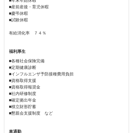
■年末年始休暇
■産前産後・育児休暇
■慶弔休暇
■試験休暇
有給消化率 ７４％
福利厚生
■各種社会保険完備
■定期健康診断
■インフルエンザ予防接種費用負担
■資格取得支援
■資格取得報奨金
■社内研修制度
■確定拠出年金
■積立財形貯蓄
■懇親会支援制度 など
車通勤