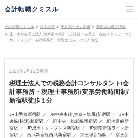
会計転職クミスル
会計転職クミスル
求人検索
東京都の求人情報
新宿区の求人情報
辻・本郷税理士法人 西新宿事務所（正社員・税理士・税務スタッフ・コン
サルティング・会計事務所・税理士法人）の求人情報
2026年6月12日更新
税理士法人での税務会計コンサルタント/会
計事務所・税理士事務所/変形労働時間制/
新宿駅徒歩１分
JR山手線新宿駅
JR中央本線(東京～塩尻)新宿駅
JR中
央線(快速)新宿駅
JR中央・総武線新宿駅
JR埼京線新
宿駅
JR成田エクスプレス新宿駅
JR湘南新宿ライン新
宿駅
西武新宿線西武新宿駅
京王線新宿駅
京王新