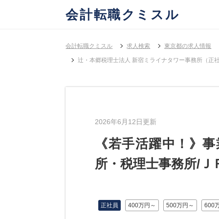
会計転職クミスル
会計転職クミスル
求人検索
東京都の求人情報
辻・本郷税理士法人 新宿ミライナタワー事務所（正
2026年6月12日更新
《若手活躍中！》事
所・税理士事務所/
正社員
400万円～
500万円～
600