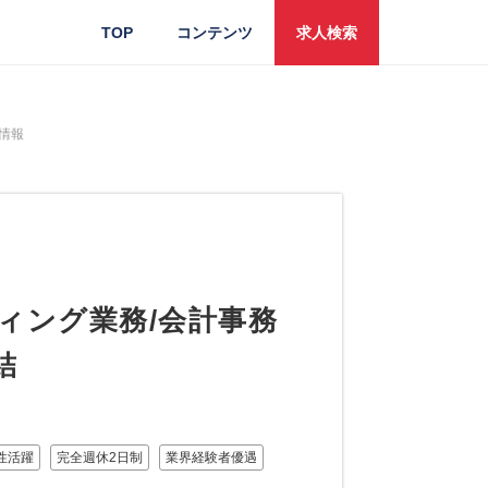
TOP
コンテンツ
求人検索
情報
ィング業務/会計事務
結
性活躍
完全週休2日制
業界経験者優遇